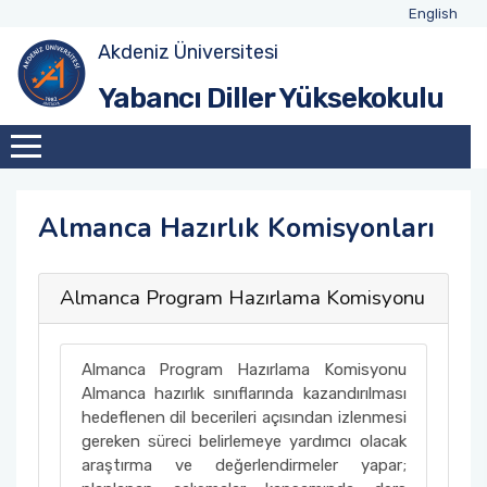
English
Akdeniz Üniversitesi
Yüksekokulumuz Hakkında
Yönetim ve İdari Personel
YDYO Takvimi
Yabancı Diller Yüksekokulu
Komisyonlar
Akademik Personel
Hazırlık Sınıfı Sınav Takvimi
Hazırlık Olan Programlar
Almanca Hazırlık Komisyonları
Hazırlık Ders Programları
Almanca Program Hazırlama Komisyonu
Hazırlık Sınav İçerikleri
Almanca Program Hazırlama Komisyonu
Almanca hazırlık sınıflarında kazandırılması
hedeflenen dil becerileri açısından izlenmesi
gereken süreci belirlemeye yardımcı olacak
araştırma ve değerlendirmeler yapar;