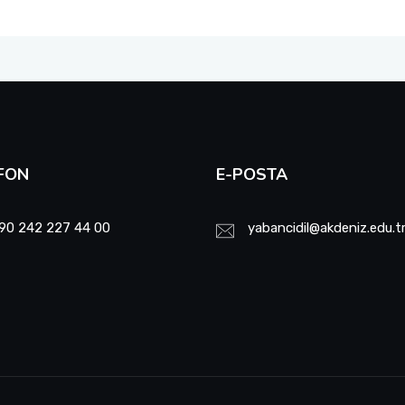
FON
E-POSTA
90 242 227 44 00
yabancidil@akdeniz.edu.t