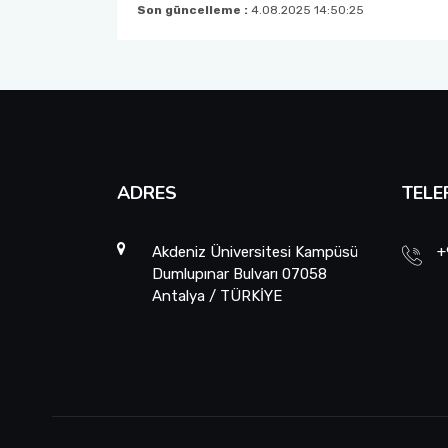
Son güncelleme :
4.08.2025 14:50:25
ADRES
TELE
Akdeniz Üniversitesi Kampüsü
+
Dumlupınar Bulvarı 07058
Antalya / TÜRKİYE