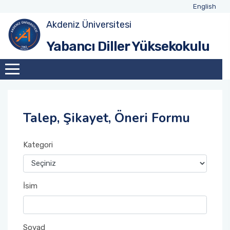
English
Akdeniz Üniversitesi
Yüksekokulumuz Hakkında
Yönetim ve İdari Personel
YDYO Takvimi
Yabancı Diller Yüksekokulu
Komisyonlar
Akademik Personel
Hazırlık Sınıfı Sınav Takvimi
Hazırlık Olan Programlar
Talep, Şikayet, Öneri Formu
Hazırlık Ders Programları
Hazırlık Sınav İçerikleri
Kategori
İsim
Soyad