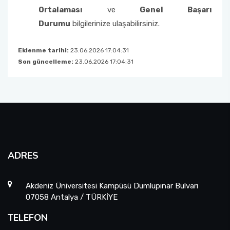
Ortalaması
ve
Genel Başarı
Durumu
bilgilerinize ulaşabilirsiniz.
Eklenme tarihi:
23.06.2026 17:04:31
Son güncelleme:
23.06.2026 17:04:31
ADRES
Akdeniz Üniversitesi Kampüsü Dumlupınar Bulvarı
07058 Antalya / TÜRKİYE
TELEFON