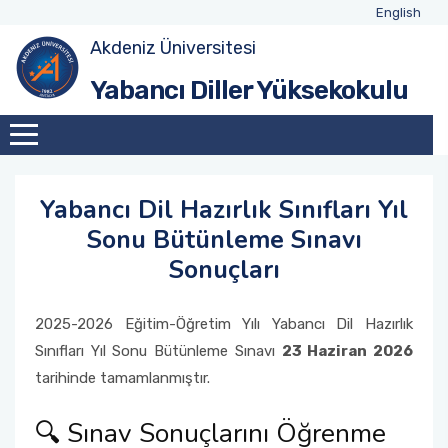
English
Akdeniz Üniversitesi
Yüksekokulumuz Hakkında
Yönetim ve İdari Personel
YDYO Takvimi
Yabancı Diller Yüksekokulu
Komisyonlar
Akademik Personel
Hazırlık Sınıfı Sınav Takvimi
Hazırlık Olan Programlar
Yabancı Dil Hazırlık Sınıfları Yıl
Hazırlık Ders Programları
Sonu Bütünleme Sınavı
Sonuçları
Hazırlık Sınav İçerikleri
2025-2026 Eğitim-Öğretim Yılı Yabancı Dil Hazırlık
Sınıfları Yıl Sonu Bütünleme Sınavı
23 Haziran 2026
tarihinde tamamlanmıştır.
🔍 Sınav Sonuçlarını Öğrenme