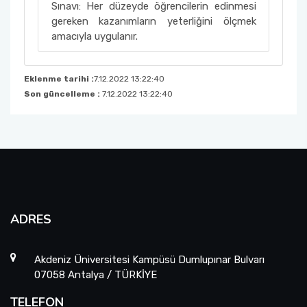
Sınavı: Her düzeyde öğrencilerin edinmesi
gereken kazanımların yeterliğini ölçmek
amacıyla uygulanır.
Eklenme tarihi :
7.12.2022 13:22:40
Son güncelleme :
7.12.2022 13:22:40
ADRES
Akdeniz Üniversitesi Kampüsü Dumlupınar Bulvarı
07058 Antalya / TÜRKİYE
TELEFON