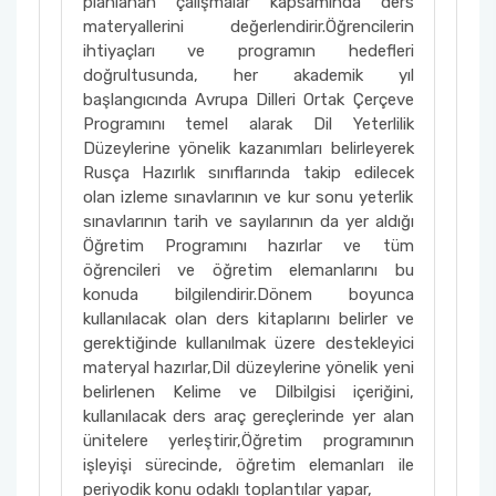
planlanan çalışmalar kapsamında ders
materyallerini değerlendirir.Öğrencilerin
ihtiyaçları ve programın hedefleri
doğrultusunda, her akademik yıl
başlangıcında Avrupa Dilleri Ortak Çerçeve
Programını temel alarak Dil Yeterlilik
Düzeylerine yönelik kazanımları belirleyerek
Rusça Hazırlık sınıflarında takip edilecek
olan izleme sınavlarının ve kur sonu yeterlik
sınavlarının tarih ve sayılarının da yer aldığı
Öğretim Programını hazırlar ve tüm
öğrencileri ve öğretim elemanlarını bu
konuda bilgilendirir.Dönem boyunca
kullanılacak olan ders kitaplarını belirler ve
gerektiğinde kullanılmak üzere destekleyici
materyal hazırlar,Dil düzeylerine yönelik yeni
belirlenen Kelime ve Dilbilgisi içeriğini,
kullanılacak ders araç gereçlerinde yer alan
ünitelere yerleştirir,Öğretim programının
işleyişi sürecinde, öğretim elemanları ile
periyodik konu odaklı toplantılar yapar,