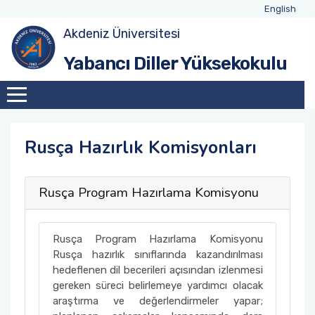
English
Akdeniz Üniversitesi
Yüksekokulumuz Hakkında
Yönetim ve İdari Personel
YDYO Takvimi
Yabancı Diller Yüksekokulu
Komisyonlar
Akademik Personel
Hazırlık Sınıfı Sınav Takvimi
Hazırlık Olan Programlar
Rusça Hazırlık Komisyonları
Hazırlık Ders Programları
Rusça Program Hazırlama Komisyonu
Hazırlık Sınav İçerikleri
Rusça Program Hazırlama Komisyonu
Rusça hazırlık sınıflarında kazandırılması
hedeflenen dil becerileri açısından izlenmesi
gereken süreci belirlemeye yardımcı olacak
araştırma ve değerlendirmeler yapar;