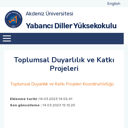
English
Akdeniz Üniversitesi
Yüksekokulumuz Hakkında
Yönetim ve İdari Personel
YDYO Takvimi
Yabancı Diller Yüksekokulu
Komisyonlar
Akademik Personel
Hazırlık Sınıfı Sınav Takvimi
Hazırlık Olan Programlar
Toplumsal Duyarlılık ve Katkı
Hazırlık Ders Programları
Projeleri
Hazırlık Sınav İçerikleri
Toplumsal Duyarlılık ve Katkı Projeleri Koordinatörlüğü
Eklenme tarihi :
14.03.2023 14:55:41
Son güncelleme :
14.03.2023 15:12:20